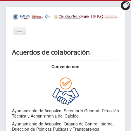
Cambiar
navegación
Inicio
Acuerdos de colaboración
Objetivos
Perfil
Convenio con
Requisitos
Plan de Estudios
LIES
Matrícula
Ayuntamiento de Acapulco, Secretaría General- Dirección
Núcleo Académico
Técnica y Administrativa del Cabildo
Ayuntamiento de Acapulco, Órgano de Control Interno,
Reglamentos
Dirección de Políticas Públicas y Transparencia