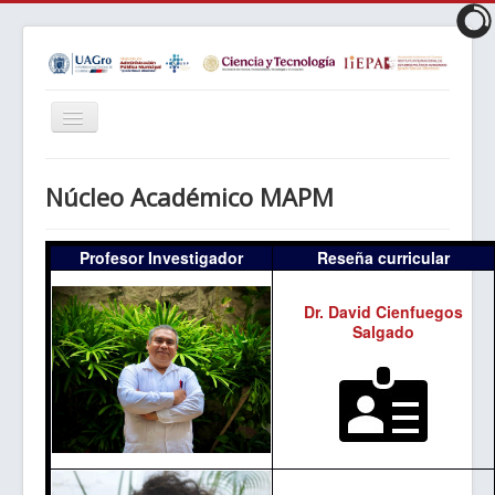
Cambiar
navegación
Inicio
Núcleo Académico MAPM
Objetivos
Perfil
Profesor Investigador
Reseña curricular
Requisitos
Dr. David Cienfuegos
Plan de Estudios
Salgado
LIES
Matrícula
Núcleo Académico
Reglamentos