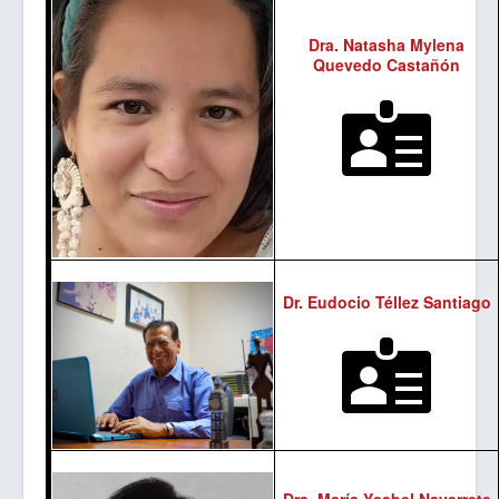
Dra. Natasha Mylena
Quevedo Castañón
Dr. Eudocio Téllez Santiago
Dra. María Ysabel Navarrete