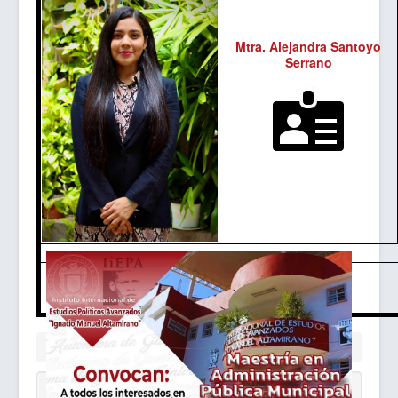
Mtra. Alejandra Santoyo
Serrano
Está aquí:
Inicio
Núcleo Académico
Convocatoria MAPM