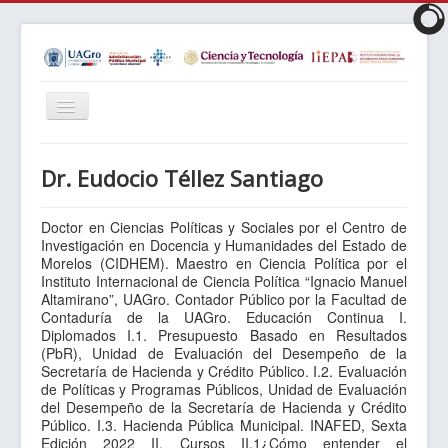
Cambiar
navegación
Inicio
Dr. Eudocio Téllez Santiago
Objetivos
Perfil
Doctor en Ciencias Políticas y Sociales por el Centro de
Investigación en Docencia y Humanidades del Estado de
Requisitos
Morelos (CIDHEM). Maestro en Ciencia Política por el
Instituto Internacional de Ciencia Política “Ignacio Manuel
Plan de Estudios
Altamirano”, UAGro. Contador Público por la Facultad de
Contaduría de la UAGro. Educación Continua I.
LIES
Diplomados I.1. Presupuesto Basado en Resultados
(PbR), Unidad de Evaluación del Desempeño de la
Matrícula
Secretaría de Hacienda y Crédito Público. I.2. Evaluación
de Políticas y Programas Públicos, Unidad de Evaluación
Núcleo Académico
del Desempeño de la Secretaría de Hacienda y Crédito
Público. I.3. Hacienda Pública Municipal. INAFED, Sexta
Reglamentos
Edición 2022 II. Cursos II.1¿Cómo entender el