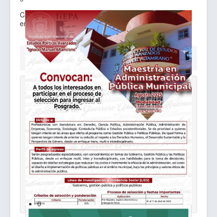
Cambios constitucionales en guerrero: ¿adaptación al
entorno o brindis al sol? 2019.
Está aquí:
Inicio
Núcleo Académico
Uncategorised
Dr. Eudocio Téllez Santiago
Convocatoria MAPM
0