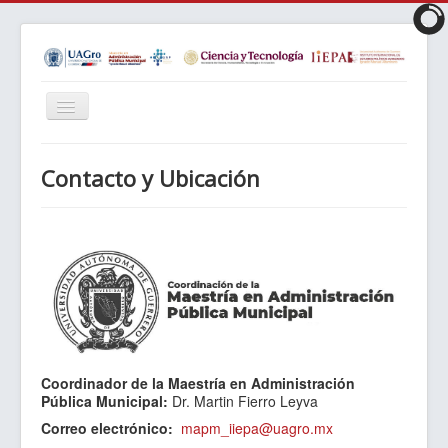
Cambiar
navegación
Inicio
Contacto y Ubicación
Objetivos
Perfil
Requisitos
Plan de Estudios
LIES
Matrícula
Coordinador de la Maestría en Administración
Núcleo Académico
Pública Municipal:
Dr. Martin Fierro Leyva
Reglamentos
Correo electrónico:
mapm_iiepa@uagro.mx