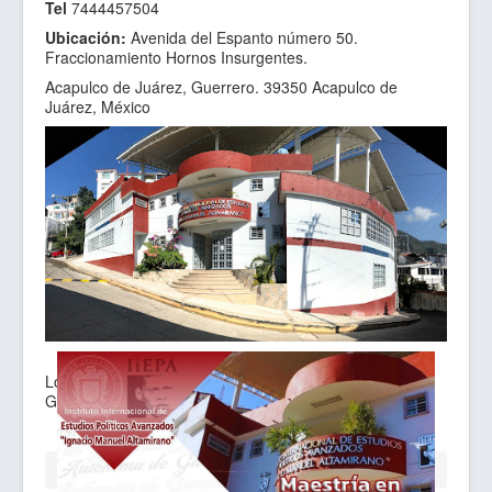
Tel
7444457504
Sitios de Interes
Ubicación:
Avenida del Espanto número 50.
Contacto
Fraccionamiento Hornos Insurgentes.
Acapulco de Juárez, Guerrero. 39350 Acapulco de
Juárez, México
Localiza las instalaciones a través de maps de
Google:
https://goo.gl/maps/XwgBvmkj4ZFgb8W97
Está aquí:
Inicio
Contacto