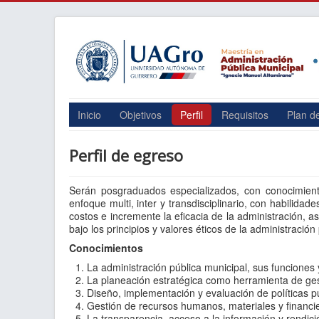
Inicio
Objetivos
Perfil
Requisitos
Plan d
Perfil de egreso
Serán posgraduados especializados, con conocimiento
enfoque multi, inter y transdisciplinario, con habilid
costos e incremente la eficacia de la administración, a
bajo los principios y valores éticos de la administración 
Conocimientos
La administración pública municipal, sus funciones y
La planeación estratégica como herramienta de ge
Diseño, implementación y evaluación de políticas pú
Gestión de recursos humanos, materiales y financi
La transparencia, acceso a la información y rendic