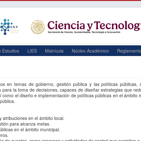
e Estudios
LIES
Matrícula
Núcleo Académico
Reglament
s en temas de gobierno, gestión pública y las políticas públicas,
ades para la toma de decisiones, capaces de diseñar estrategias que red
sí como el diseño e implementación de políticas públicas en el ámbito 
pública.
 atribuciones en el ámbito local.
stión para alcanza metas.
blicas en el ámbito municipal.
eros.
ión de cuentas, como procesos y actividades de control que permiten a 