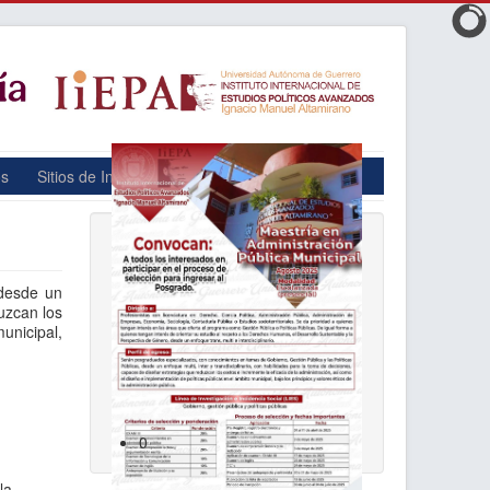
os
Sitios de Interes
Contacto
Convocatoria MAPM
 desde un
uzcan los
municipal,
0
la