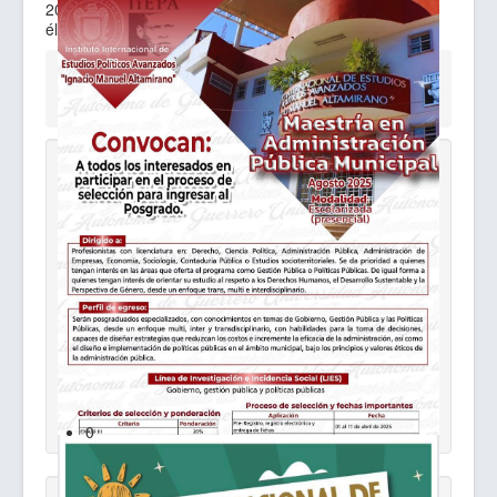
2018: Alternancia política a la izquierda y circulación de
élites en el régimen político mexicano. México (2021).
Está aquí:
Inicio
Núcleo Académico
Uncategorised
Dra. Rosa María Gómez Saavedra
Convocatoria MAPM
0