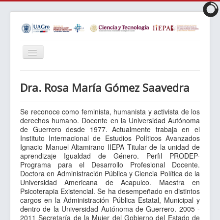
Cambiar
navegación
Inicio
Dra. Rosa María Gómez Saavedra
Objetivos
Perfil
Se reconoce como feminista, humanista y activista de los
derechos humano. Docente en la Universidad Autónoma
Requisitos
de Guerrero desde 1977. Actualmente trabaja en el
Instituto Internacional de Estudios Políticos Avanzados
Plan de Estudios
Ignacio Manuel Altamirano IIEPA Titular de la unidad de
aprendizaje Igualdad de Género. Perfil PRODEP-
LIES
Programa para el Desarrollo Profesional Docente.
Doctora en Administración Pública y Ciencia Política de la
Matrícula
Universidad Americana de Acapulco. Maestra en
Psicoterapia Existencial. Se ha desempeñado en distintos
Núcleo Académico
cargos en la Administración Pública Estatal, Municipal y
dentro de la Universidad Autónoma de Guerrero. 2005 -
Reglamentos
2011 Secretaría de la Mujer del Gobierno del Estado de