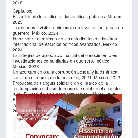
2019
Capítulos:
El sentido de lo público en las políticas públicas. México.
2025
Juventudes invisibles. Violencia en jóvenes indígenas en
guerrero. México. 2024
Ideas sobre el racismo de los estudiantes del instituto
internacional de estudios politicos avanzados. México.
2024
Estrategias de apropiación social del conocimiento en
investigaciones comunitarias en guerrero, méxico.
México. 2023
Un acercamiento a la corrupción policial y la dinámica
social en el municipio de acapulco, 2021. México. 2023
Propuesta de tianguis solidario en el marco de la
contemplación del uso de moneda social en el acapulco
rural. El caso de los bienes comunales. México. 2022
Racismo en méxico. Apuntes para trabajar sobre
instituciones y políticas públicas incluyentes. México.
2022
Está aquí:
Inicio
Núcleo Académico
Uncategorised
Dr. Silvestre Licea Dorantes