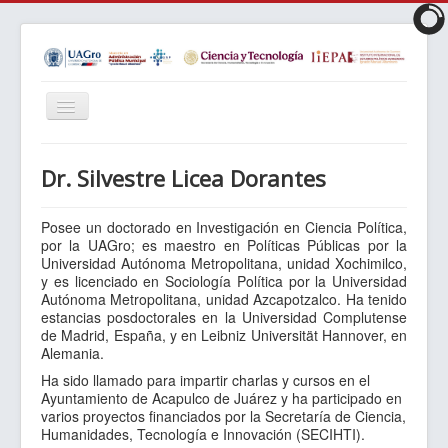
Cambiar
navegación
Inicio
Dr. Silvestre Licea Dorantes
Objetivos
Perfil
Posee un doctorado en Investigación en Ciencia Política,
por la UAGro; es maestro en Políticas Públicas por la
Requisitos
Universidad Autónoma Metropolitana, unidad Xochimilco,
y es licenciado en Sociología Política por la Universidad
Plan de Estudios
Autónoma Metropolitana, unidad Azcapotzalco. Ha tenido
estancias posdoctorales en la Universidad Complutense
LIES
de Madrid, España, y en Leibniz Universität Hannover, en
Alemania.
Matrícula
Ha sido llamado para impartir charlas y cursos en el
Núcleo Académico
Ayuntamiento de Acapulco de Juárez y ha participado en
varios proyectos financiados por la Secretaría de Ciencia,
Reglamentos
Humanidades, Tecnología e Innovación (SECIHTI).